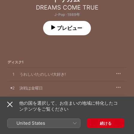
DREAMS COME TRUE
J-Pop · 1989年
プレビュー
ディスク1
1
うれしい!たのしい!大好き!
2
決戦は金曜日
3
JET!!! ― album version ―
他の国を選択して、お住まいの地域に特化したコ
ンテンツをご覧ください
4
連れてって 連れてって
United States
続ける
5
大阪LOVER